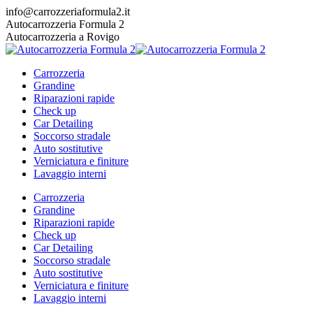
Vai
info@carrozzeriaformula2.it
ai
Facebook
Linkedin
Autocarrozzeria Formula 2
contenuti
page
page
Autocarrozzeria a Rovigo
opens
opens
in
in
Carrozzeria
new
new
Grandine
window
window
Riparazioni rapide
Check up
Car Detailing
Soccorso stradale
Auto sostitutive
Verniciatura e finiture
Lavaggio interni
Carrozzeria
Grandine
Riparazioni rapide
Check up
Car Detailing
Soccorso stradale
Auto sostitutive
Verniciatura e finiture
Lavaggio interni