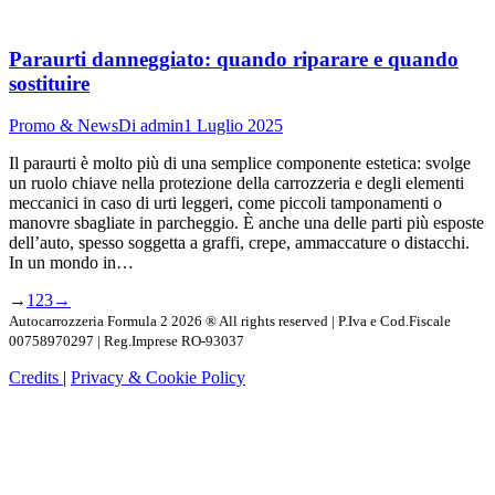
Paraurti danneggiato: quando riparare e quando
sostituire
Promo & News
Di
admin
1 Luglio 2025
Il paraurti è molto più di una semplice componente estetica: svolge
un ruolo chiave nella protezione della carrozzeria e degli elementi
meccanici in caso di urti leggeri, come piccoli tamponamenti o
manovre sbagliate in parcheggio. È anche una delle parti più esposte
dell’auto, spesso soggetta a graffi, crepe, ammaccature o distacchi.
In un mondo in…
→
1
2
3
→
Autocarrozzeria Formula 2 2026 ® All rights reserved | P.Iva e Cod.Fiscale
00758970297 | Reg.Imprese RO-93037
Credits
|
Privacy & Cookie Policy
T
s